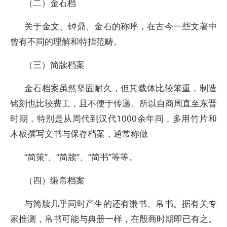
（二）金石档
关于金文、钟鼎、金石的称呼，在古今一些文著中
曾有不同的理解和特指范畴。
（三）简牍档案
金石档案虽然坚固耐久，但其载体比较笨重，制造
铭刻也比较费工，且不便于传递。所以自商周直至东晋
时期，特别是从周代到汉代1000余年间，多用竹片和
木板撰写文书与保存档案，通常称做
“简策”、“简牍”、“简书”等等。
（四）缣帛档案
与简牍几乎同时产生的还有缣书、帛书。据有关专
家推测，帛书可能与典册一样，在殷商时期即已有之。